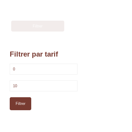
Filtrer
Filtrer par tarif
Prix
min
Prix
max
Filtrer