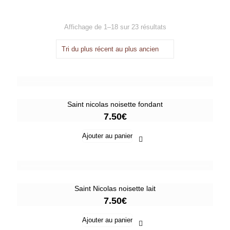
Trié
Affichage de 1–18 sur 23 résultats
du
plus
récent
au
plus
ancien
Saint nicolas noisette fondant
7.50
€
Ajouter au panier
Saint Nicolas noisette lait
7.50
€
Ajouter au panier