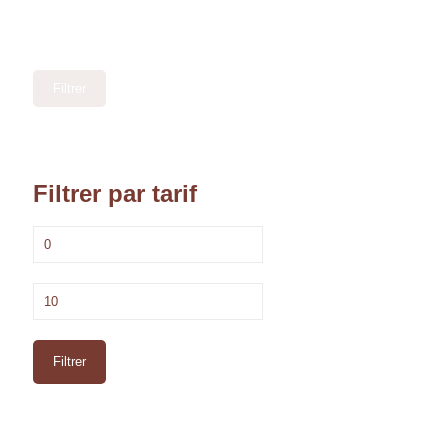
Filtrer
Filtrer par tarif
Prix
min
Prix
max
Filtrer