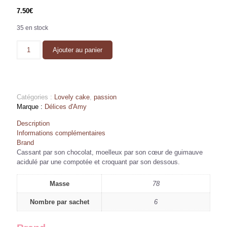
7.50
€
35 en stock
quantité
Ajouter au panier
de
Lovely
cake
passion
Catégories :
Lovely cake
,
passion
Délices d'Amy
Description
Informations complémentaires
Brand
Cassant par son chocolat, moelleux par son cœur de guimauve
acidulé par une compotée et croquant par son dessous.
Masse
78
Nombre par sachet
6