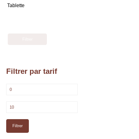
Tablette
Filtrer
Filtrer par tarif
Prix
min
Prix
max
Filtrer