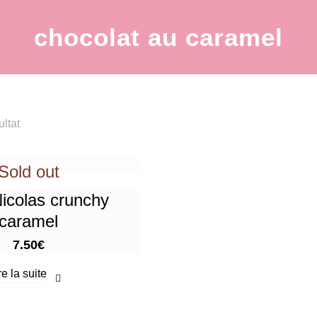
chocolat au caramel
ultat
Sold out
Nicolas crunchy
caramel
7.50
€
re la suite