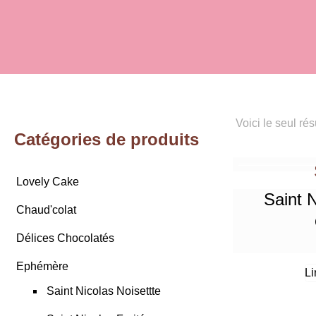
Voici le seul rés
Catégories de produits
Lovely Cake
Saint 
Chaud'colat
Délices Chocolatés
Ephémère
Li
Saint Nicolas Noisettte