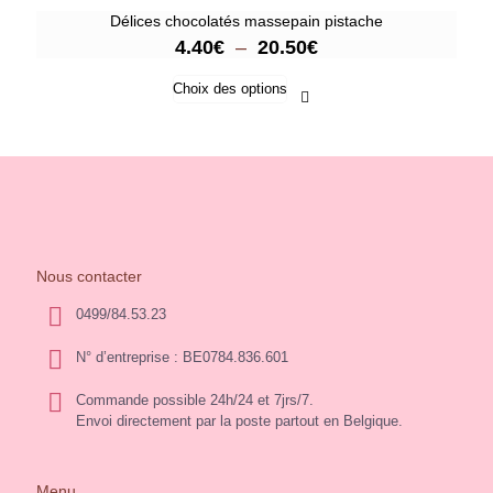
Délices chocolatés massepain pistache
Plage
4.40
€
–
20.50
€
de
Ce
prix :
Choix des options
produit
4.40€
a
à
plusieurs
20.50€
variations.
Les
options
peuvent
être
choisies
Nous contacter
sur
0499/84.53.23
la
page
du
N° d’entreprise : BE0784.836.601
produit
Commande possible 24h/24 et 7jrs/7.
Envoi directement par la poste partout en Belgique.
Menu